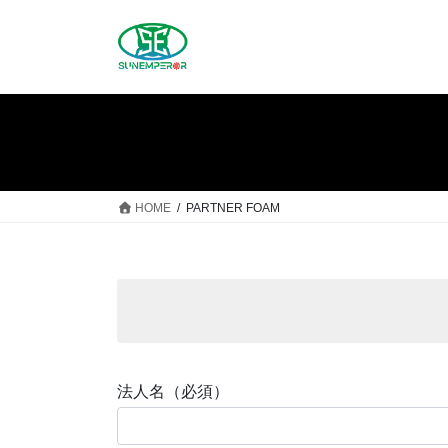
コ
ナ
ン
ビ
テ
ゲ
ン
ー
ツ
シ
へ
ョ
ス
ン
キ
に
ッ
移
HOME
PARTNER FOAM
プ
動
法人名（必須）