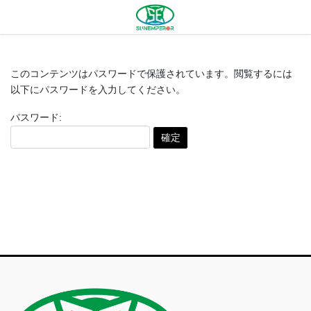
コ
ナ
ン
ビ
テ
ゲ
ン
ー
ツ
シ
このコンテンツはパスワードで保護されています。閲覧するには
へ
ョ
以下にパスワードを入力してください。
ス
ン
キ
に
パスワード:
ッ
移
プ
動