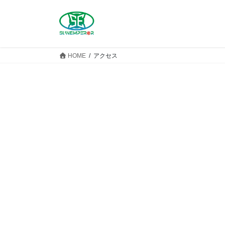
コ
ナ
ン
ビ
テ
ゲ
ン
ー
ツ
シ
HOME
アクセス
へ
ョ
ス
ン
キ
に
ッ
移
プ
動